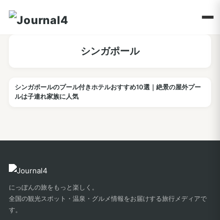
シンガポール
シンガポールのプール付きホテルおすすめ10選｜絶景の屋外プー
ホテル
ルは子連れ家族に人気
にっぽんの旅をもっと楽しく。
全国の観光スポット・温泉・グルメ情報をお届けする旅行メディアで
す。