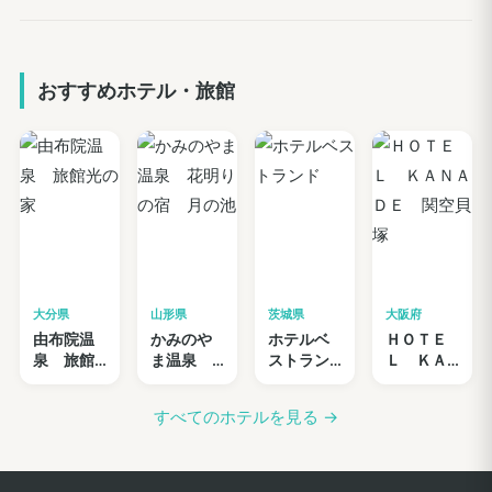
ビ
ゲ
おすすめホテル・旅館
ー
シ
ョ
ン
大分県
山形県
茨城県
大阪府
由布院温
かみのや
ホテルベ
ＨＯＴＥ
泉 旅館
ま温泉
ストラン
Ｌ ＫＡ
光の家
花明りの
ド
ＮＡＤ
宿 月の
Ｅ 関空
すべてのホテルを見る →
池
貝塚