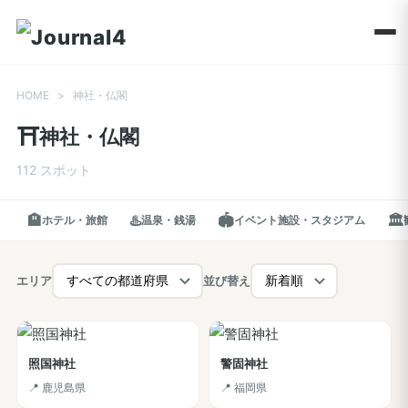
HOME
>
神社・仏閣
⛩️
神社・仏閣
112 スポット
🏨
♨️
🏟️
🏛️
ホテル・旅館
温泉・銭湯
イベント施設・スタジアム
エリア
並び替え
照国神社
警固神社
📍 鹿児島県
📍 福岡県