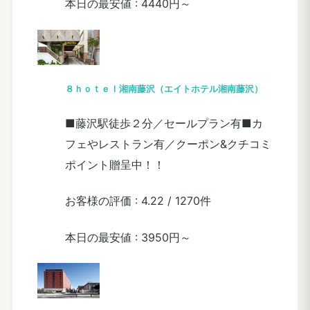
本日の最安値 :
4440円～
８ｈｏｔｅｌ湘南藤沢（エイトホテル湘南藤沢）
■藤沢駅徒歩２分／セールプラン有■カ
フェやレストラン有／クーポン&クチコミ
ポイント贈呈中！！
お客様の評価 :
4.22
/
1270件
本日の最安値 :
3950円～