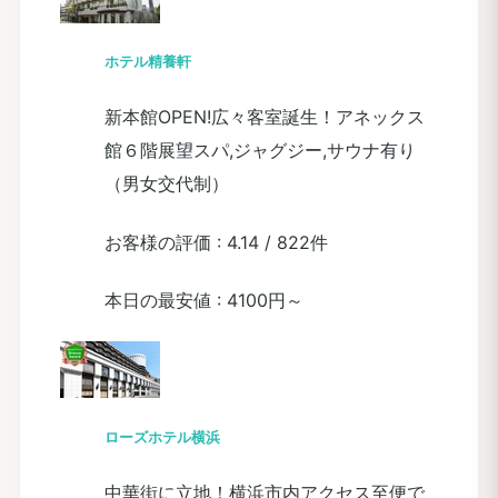
ホテル精養軒
新本館OPEN!広々客室誕生！アネックス
館６階展望スパ,ジャグジー,サウナ有り
（男女交代制）
お客様の評価 :
4.14
/
822件
本日の最安値 :
4100円～
ローズホテル横浜
中華街に立地！横浜市内アクセス至便で