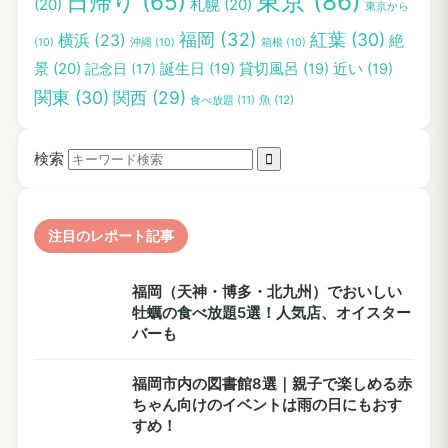
東京
(86)
日帰り
(65)
(20)
札幌
(20)
東京から
福岡
(32)
紅葉
(30)
横浜
(23)
絶
(10)
沖縄
(10)
箱根
(10)
景
(20)
記念日
(17)
誕生日
(19)
貸切風呂
(19)
近い
(19)
関東
(30)
関西
(29)
食べ放題
(11)
魚
(12)
検索
注目のレポート記事
福岡（天神・博多・北九州）でおいしい
牡蠣の食べ放題5選！人気店、オイスター
バーも
福岡市内の図書館8選｜親子で楽しめる赤
ちゃん向けのイベントは雨の日にもおす
すめ！