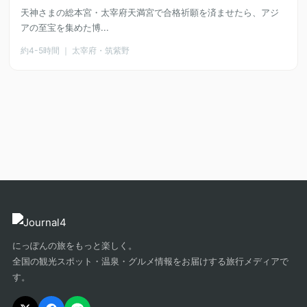
天神さまの総本宮・太宰府天満宮で合格祈願を済ませたら、アジ
アの至宝を集めた博...
約4-5時間 ｜ 太宰府・筑紫野
にっぽんの旅をもっと楽しく。
全国の観光スポット・温泉・グルメ情報をお届けする旅行メディアで
す。