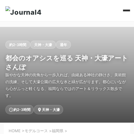
約2-3時間
天神・大濠
通年
都会のオアシスを巡る 天神・大濠アート
さんぽ
賑やかな天神の街角から一歩入れば、由緒ある神社の静けさ、美術館
の洗練、そして大濠公園の広大な水と緑が広がります。都心にいなが
ら心がふっと軽くなる、福岡ならではのアート＆リラックス散歩で
す。
約2-3時間
天神・大濠
HOME
>
モデルコース
>
福岡県
>