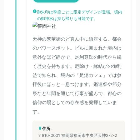
御朱印は季節ごとに限定デザインが登場。境内
の御神水は持ち帰りも可能です。
天神の繁華街のど真ん中に鎮座する、都会
のパワースポット。ビルに囲まれた境内は
意外なほど静かで、足利尊氏の時代から続
く歴史を持ちます。厄除け・縁結びの御利
益で知られ、境内の「足湯カフェ」では参
拝後にほっと一息つけます。鑑連祭や節分
祭など年間を通じて行事が盛んで、都心の
信仰の場としての存在感を発揮していま
す。
住所
〒810-0001 福岡県福岡市中央区天神2-2-2