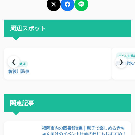
周辺スポット
イベント施
❮
❯
照葉積水
温泉・銭湯
筑後川温泉
関連記事
福岡市内の図書館8選｜親子で楽しめる赤ち
ゃん向けのイベントは雨の日にもおすすめ！