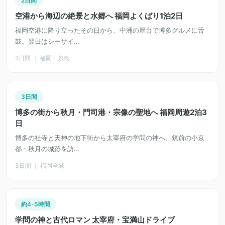
2日間
空港から海辺の絶景と水郷へ 福岡よくばり1泊2日
福岡空港に降り立ったその日から、中洲の屋台で博多グルメに舌
鼓。翌日はシーサイ...
2日間 ｜ 福岡・糸島
3日間
博多の街から秋月・門司港・宗像の聖地へ 福岡周遊2泊3
日
博多の社寺と天神の地下街から太宰府の学問の神へ、筑前の小京
都・秋月の城跡を訪...
3日間 ｜ 福岡全域
約4-5時間
学問の神と古代ロマン 太宰府・宝満山ドライブ