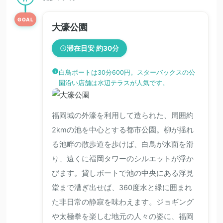
GOAL
大濠公園
滞在目安 約30分
白鳥ボートは30分600円。スターバックスの公
園沿い店舗は水辺テラスが人気です。
福岡城の外濠を利用して造られた、周囲約
2kmの池を中心とする都市公園。柳が揺れ
る池畔の散歩道を歩けば、白鳥が水面を滑
り、遠くに福岡タワーのシルエットが浮か
びます。貸しボートで池の中央にある浮見
堂まで漕ぎ出せば、360度水と緑に囲まれ
た非日常の静寂を味わえます。ジョギング
や太極拳を楽しむ地元の人々の姿に、福岡