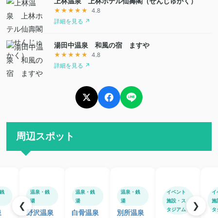
上林温泉 上林ホテル仙壽閣（せんじゅかく）
★★★★★
4.8
詳細を見る ↗
湯田中温泉 和風の宿 ますや
★★★★★
4.8
詳細を見る ↗
周辺スポット
銭
温泉・銭
温泉・銭
温泉・銭
イベント
イ
湯
湯
湯
施設・ス
施
❮
❯
タジアム
タ
泉
野沢温泉
白骨温泉
別所温泉