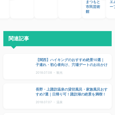
まつもと
エ
市民芸術
ー
館
関連記事
【関西】ハイキングのおすすめ絶景10選｜
子連れ・初心者向け、穴場デートのお出かけ
2018.07.08 ・ 観光
長野・上諏訪温泉の貸切風呂・家族風呂おす
すめ7選｜日帰り可！諏訪湖の絶景を満喫！
2018.07.07 ・ 温泉