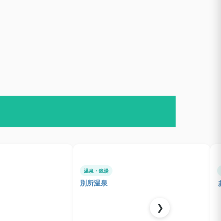
温泉・銭湯
別所温泉
❯