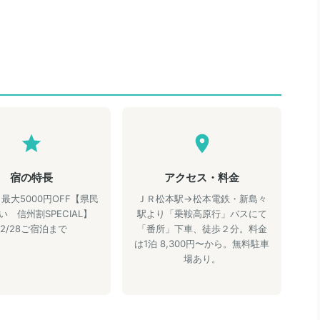
宿の特長
アクセス・料金
最大5000円OFF【県民
ＪＲ松本駅→松本電鉄・新島々
い 信州割SPECIAL】
駅より「乗鞍高原行」バスにて
12/28ご宿泊まで
「番所」下車、徒歩２分。料金
は1泊 8,300円〜から。無料駐車
場あり。