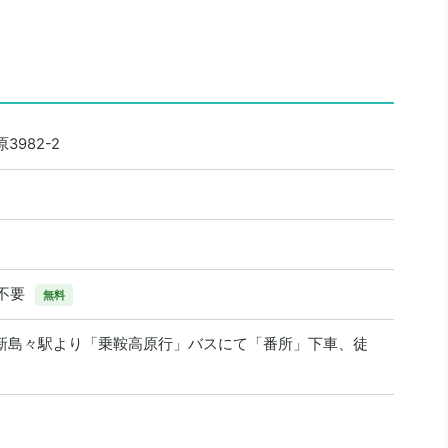
982-2
約不要
無料
新島々駅より「乗鞍高原行」バスにて「番所」下車、徒