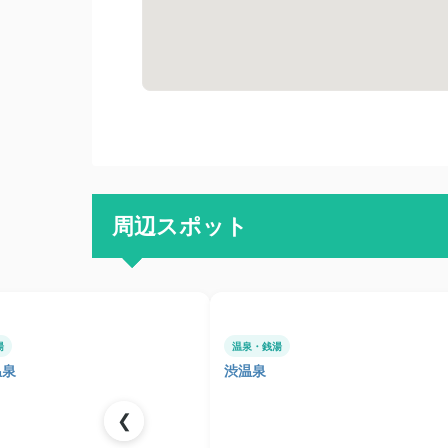
周辺スポット
湯
温泉・銭湯
温泉
渋温泉
❮