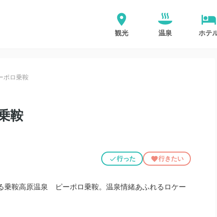
観光
温泉
ホテ
ーポロ乗鞍
乗鞍
行った
行きたい
る乗鞍高原温泉 ピーポロ乗鞍。温泉情緒あふれるロケー