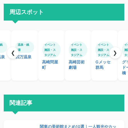
周辺スポット
銭
温泉・銭
イベント
イベント
イベント
イ
湯
施設・ス
施設・ス
施設・ス
施
❮
❯
タジアム
タジアム
タジアム
タ
温泉
四万温泉
高崎問屋
高崎芸術
Gメッセ
グ
町
劇場
群馬
ド
橋
関連記事
関東の美術館まとめ10選｜一人観光やカッ