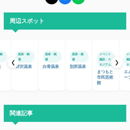
周辺スポット
銭
温泉・銭
温泉・銭
温泉・銭
イベント
イ
湯
湯
湯
施設・ス
施
❮
❯
タジアム
タ
泉
野沢温泉
白骨温泉
別所温泉
まつもと
エ
市民芸術
ー
館
関連記事