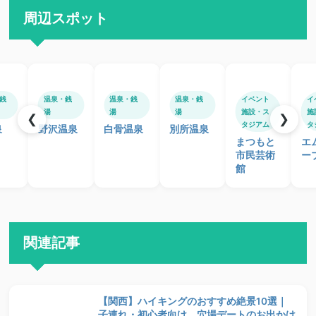
周辺スポット
銭
温泉・銭
温泉・銭
温泉・銭
イベント
イ
湯
湯
湯
施設・ス
施
❮
❯
タジアム
タ
泉
野沢温泉
白骨温泉
別所温泉
まつもと
エ
市民芸術
ー
館
関連記事
【関西】ハイキングのおすすめ絶景10選｜
子連れ・初心者向け、穴場デートのお出かけ