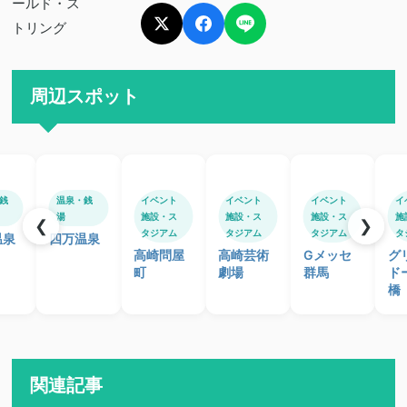
周辺スポット
銭
温泉・銭
イベント
イベント
イベント
イ
湯
施設・ス
施設・ス
施設・ス
施
❮
❯
タジアム
タジアム
タジアム
タ
温泉
四万温泉
高崎問屋
高崎芸術
Gメッセ
グ
町
劇場
群馬
ド
橋
関連記事