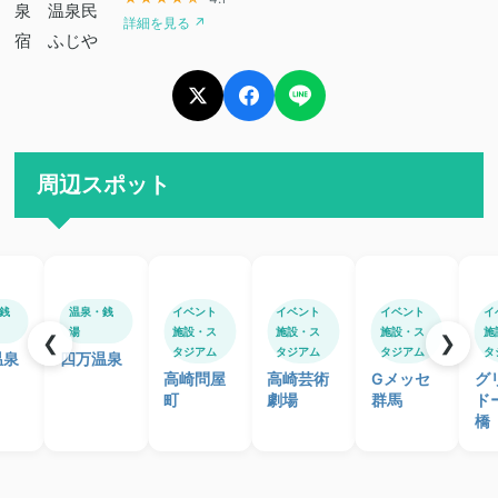
詳細を見る ↗
周辺スポット
銭
温泉・銭
イベント
イベント
イベント
イ
湯
施設・ス
施設・ス
施設・ス
施
❮
❯
タジアム
タジアム
タジアム
タ
温泉
四万温泉
高崎問屋
高崎芸術
Gメッセ
グ
町
劇場
群馬
ド
橋