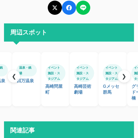
周辺スポット
銭
温泉・銭
イベント
イベント
イベント
イ
湯
施設・ス
施設・ス
施設・ス
施
❮
❯
タジアム
タジアム
タジアム
タ
温泉
四万温泉
高崎問屋
高崎芸術
Gメッセ
グ
町
劇場
群馬
ド
橋
関連記事