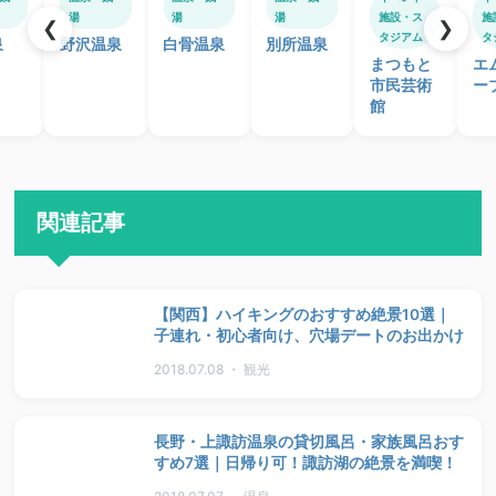
湯
湯
湯
施設・ス
施
❮
❯
タジアム
タ
泉
野沢温泉
白骨温泉
別所温泉
まつもと
エ
市民芸術
ー
館
関連記事
【関西】ハイキングのおすすめ絶景10選｜
子連れ・初心者向け、穴場デートのお出かけ
2018.07.08 ・ 観光
長野・上諏訪温泉の貸切風呂・家族風呂おす
すめ7選｜日帰り可！諏訪湖の絶景を満喫！