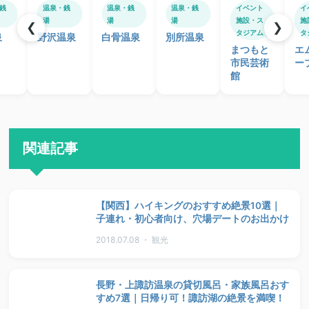
銭
温泉・銭
温泉・銭
温泉・銭
イベント
イ
湯
湯
湯
施設・ス
施
❮
❯
タジアム
タ
泉
野沢温泉
白骨温泉
別所温泉
まつもと
エ
市民芸術
ー
館
関連記事
【関西】ハイキングのおすすめ絶景10選｜
子連れ・初心者向け、穴場デートのお出かけ
2018.07.08 ・ 観光
長野・上諏訪温泉の貸切風呂・家族風呂おす
すめ7選｜日帰り可！諏訪湖の絶景を満喫！