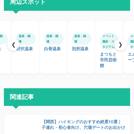
周辺スポット
銭
温泉・銭
温泉・銭
温泉・銭
イベント
イ
湯
湯
湯
施設・ス
施
❮
❯
タジアム
タ
泉
野沢温泉
白骨温泉
別所温泉
まつもと
エ
市民芸術
ー
館
関連記事
【関西】ハイキングのおすすめ絶景10選｜
子連れ・初心者向け、穴場デートのお出かけ