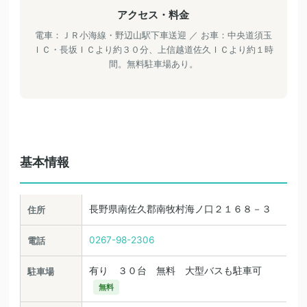
アクセス・料金
電車：ＪＲ小海線・野辺山駅下車送迎 ／ お車：中央道須玉
ＩＣ・長坂ＩＣより約３０分、上信越道佐久ＩＣより約１時
間。無料駐車場あり。
基本情報
長野県南佐久郡南牧村海ノ口２１６８－３
住所
0267-98-2306
電話
有り ３０台 無料 大型バスも駐車可
駐車場
無料