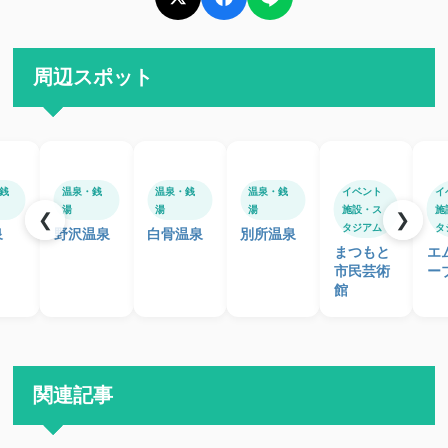
周辺スポット
銭
温泉・銭
温泉・銭
温泉・銭
イベント
イ
湯
湯
湯
施設・ス
施
❮
❯
タジアム
タ
泉
野沢温泉
白骨温泉
別所温泉
まつもと
エ
市民芸術
ー
館
関連記事