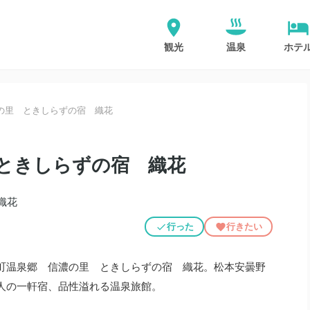
観光
温泉
ホテ
の里 ときしらずの宿 織花
ときしらずの宿 織花
行った
行きたい
町温泉郷 信濃の里 ときしらずの宿 織花。松本安曇野
人の一軒宿、品性溢れる温泉旅館。