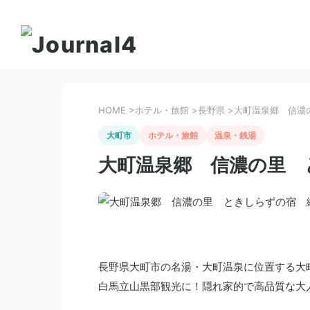
HOME
>
ホテル・旅館
>
長野県
>
大町温泉郷 信濃
大町市
ホテル・旅館
温泉・銭湯
大町温泉郷 信濃の里 
長野県大町市の名湯・大町温泉に位置する大
白馬立山黒部観光に！隠れ家的で高品質な大