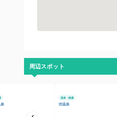
周辺スポット
湯
温泉・銭湯
温泉
渋温泉