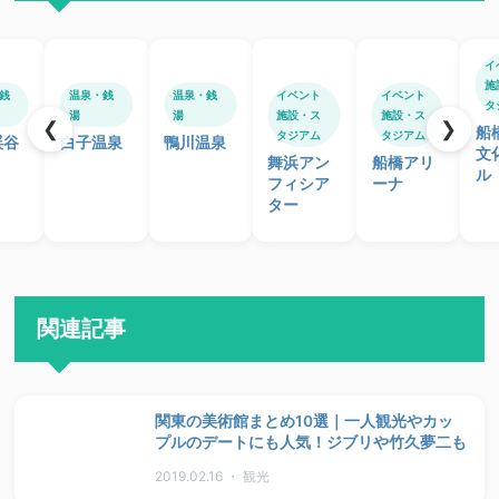
イ
施
銭
温泉・銭
温泉・銭
イベント
イベント
タ
湯
湯
施設・ス
施設・ス
❮
❯
船
タジアム
タジアム
渓谷
白子温泉
鴨川温泉
文
舞浜アン
船橋アリ
ル
フィシア
ーナ
ター
関連記事
関東の美術館まとめ10選｜一人観光やカッ
プルのデートにも人気！ジブリや竹久夢二も
2019.02.16 ・ 観光