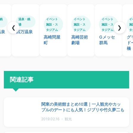
銭
温泉・銭
イベント
イベント
イベント
イ
湯
施設・ス
施設・ス
施設・ス
施
❮
❯
タジアム
タジアム
タジアム
タ
温泉
四万温泉
高崎問屋
高崎芸術
Gメッセ
グ
町
劇場
群馬
ド
橋
関連記事
関東の美術館まとめ10選｜一人観光やカッ
プルのデートにも人気！ジブリや竹久夢二も
2019.02.16 ・ 観光