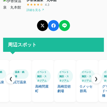
★★★★☆
4.3
詳細を見る ↗
周辺スポット
銭
温泉・銭
イベント
イベント
イベント
イ
湯
施設・ス
施設・ス
施設・ス
施
❮
❯
タジアム
タジアム
タジアム
タ
温泉
四万温泉
高崎問屋
高崎芸術
Gメッセ
グ
町
劇場
群馬
ド
橋