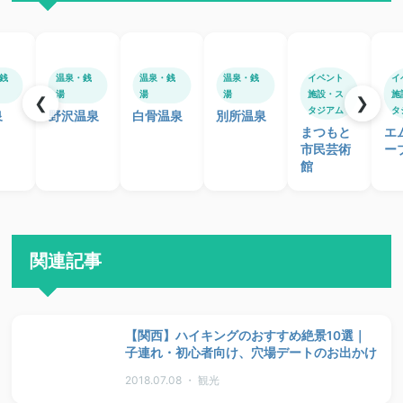
銭
温泉・銭
温泉・銭
温泉・銭
イベント
イ
湯
湯
湯
施設・ス
施
❮
❯
タジアム
タ
泉
野沢温泉
白骨温泉
別所温泉
まつもと
エ
市民芸術
ー
館
関連記事
【関西】ハイキングのおすすめ絶景10選｜
子連れ・初心者向け、穴場デートのお出かけ
2018.07.08 ・ 観光