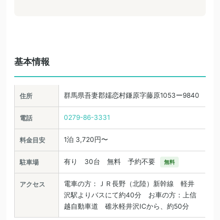
基本情報
群馬県吾妻郡嬬恋村鎌原字藤原1053ー9840
住所
0279-86-3331
電話
1泊 3,720円〜
料金目安
有り 30台 無料 予約不要
駐車場
無料
電車の方：ＪＲ長野（北陸）新幹線 軽井
アクセス
沢駅よりバスにて約40分 お車の方：上信
越自動車道 碓氷軽井沢ICから、約50分