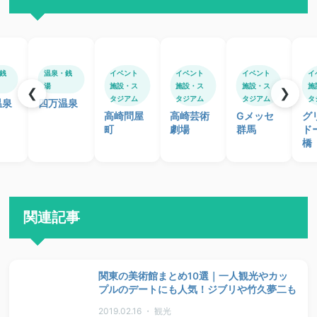
銭
温泉・銭
イベント
イベント
イベント
イ
湯
施設・ス
施設・ス
施設・ス
施
❮
❯
タジアム
タジアム
タジアム
タ
温泉
四万温泉
高崎問屋
高崎芸術
Gメッセ
グ
町
劇場
群馬
ド
橋
関連記事
関東の美術館まとめ10選｜一人観光やカッ
プルのデートにも人気！ジブリや竹久夢二も
2019.02.16 ・ 観光