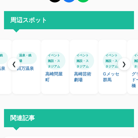
周辺スポット
銭
温泉・銭
イベント
イベント
イベント
イ
湯
施設・ス
施設・ス
施設・ス
施
❮
❯
タジアム
タジアム
タジアム
タ
温泉
四万温泉
高崎問屋
高崎芸術
Gメッセ
グ
町
劇場
群馬
ド
橋
関連記事