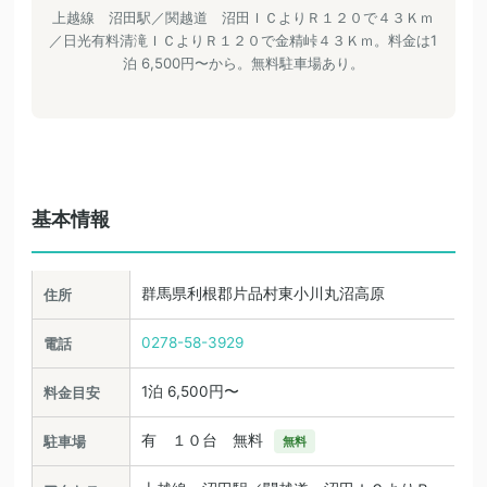
上越線 沼田駅／関越道 沼田ＩＣよりＲ１２０で４３Ｋｍ
／日光有料清滝ＩＣよりＲ１２０で金精峠４３Ｋｍ。料金は1
泊 6,500円〜から。無料駐車場あり。
基本情報
群馬県利根郡片品村東小川丸沼高原
住所
0278-58-3929
電話
1泊 6,500円〜
料金目安
有 １０台 無料
駐車場
無料