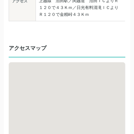
上越線 沼田駅／関越道 沼田ＩＣよりＲ
アクセス
１２０で４３Ｋｍ／日光有料清滝ＩＣより
Ｒ１２０で金精峠４３Ｋｍ
アクセスマップ