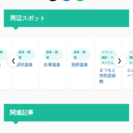
周辺スポット
銭
温泉・銭
温泉・銭
温泉・銭
イベント
イ
湯
湯
湯
施設・ス
施
❮
❯
タジアム
タ
泉
野沢温泉
白骨温泉
別所温泉
まつもと
エ
市民芸術
ー
館
関連記事