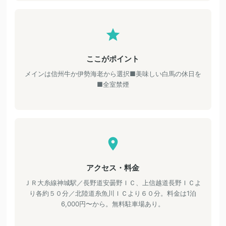
ここがポイント
メインは信州牛か伊勢海老から選択■美味しい白馬の休日を
■全室禁煙
アクセス・料金
ＪＲ大糸線神城駅／長野道安曇野ＩＣ、上信越道長野ＩＣよ
り各約５０分／北陸道糸魚川ＩＣより６０分。料金は1泊
6,000円〜から。無料駐車場あり。