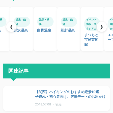
銭
温泉・銭
温泉・銭
温泉・銭
イベント
イ
湯
湯
湯
施設・ス
施
❮
❯
タジアム
タ
泉
野沢温泉
白骨温泉
別所温泉
まつもと
エ
市民芸術
ー
館
関連記事
【関西】ハイキングのおすすめ絶景10選｜
子連れ・初心者向け、穴場デートのお出かけ
2018.07.08 ・ 観光