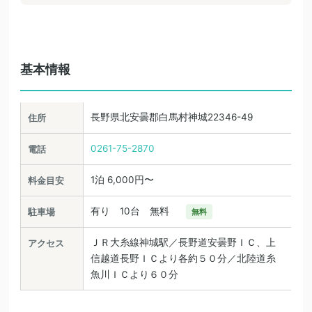
基本情報
長野県北安曇郡白馬村神城22346-49
住所
0261-75-2870
電話
1泊 6,000円〜
料金目安
有り 10台 無料
駐車場
無料
ＪＲ大糸線神城駅／長野道安曇野ＩＣ、上
アクセス
信越道長野ＩＣより各約５０分／北陸道糸
魚川ＩＣより６０分