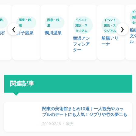
イ
施
銭
温泉・銭
温泉・銭
イベント
イベント
タ
湯
湯
施設・ス
施設・ス
❮
❯
船
タジアム
タジアム
渓谷
白子温泉
鴨川温泉
文
舞浜アン
船橋アリ
ル
フィシア
ーナ
ター
関連記事
関東の美術館まとめ10選｜一人観光やカッ
プルのデートにも人気！ジブリや竹久夢二も
2019.02.16 ・ 観光