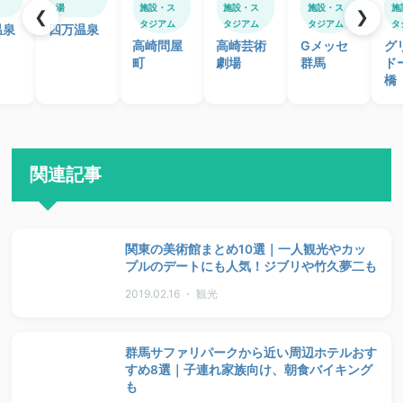
湯
施設・ス
施設・ス
施設・ス
施
❮
❯
タジアム
タジアム
タジアム
タ
温泉
四万温泉
高崎問屋
高崎芸術
Gメッセ
グ
町
劇場
群馬
ド
橋
関連記事
関東の美術館まとめ10選｜一人観光やカッ
プルのデートにも人気！ジブリや竹久夢二も
2019.02.16 ・ 観光
群馬サファリパークから近い周辺ホテルおす
すめ8選｜子連れ家族向け、朝食バイキング
も