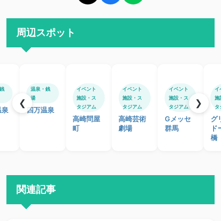
周辺スポット
銭
温泉・銭
イベント
イベント
イベント
イ
湯
施設・ス
施設・ス
施設・ス
施
❮
❯
タジアム
タジアム
タジアム
タ
温泉
四万温泉
高崎問屋
高崎芸術
Gメッセ
グ
町
劇場
群馬
ド
橋
関連記事