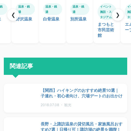
銭
温泉・銭
温泉・銭
温泉・銭
イベント
イ
湯
湯
湯
施設・ス
施
❮
❯
タジアム
タ
泉
野沢温泉
白骨温泉
別所温泉
まつもと
エ
市民芸術
ー
館
関連記事
【関西】ハイキングのおすすめ絶景10選｜
子連れ・初心者向け、穴場デートのお出かけ
2018.07.08 ・ 観光
長野・上諏訪温泉の貸切風呂・家族風呂おす
すめ7選｜日帰り可！諏訪湖の絶景を満喫！