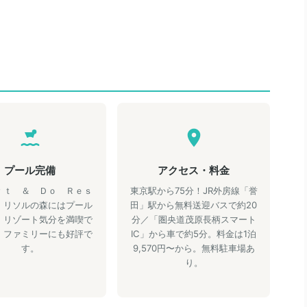
プール完備
アクセス・料金
ｒｔ ＆ Ｄｏ Ｒｅｓ
東京駅から75分！JR外房線「誉
 リソルの森にはプール
田」駅から無料送迎バスで約20
。リゾート気分を満喫で
分／「圏央道茂原長柄スマート
。ファミリーにも好評で
IC」から車で約5分。料金は1泊
す。
9,570円〜から。無料駐車場あ
り。