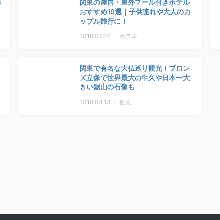
8
関東の屋内・屋外プール付きホテル
おすすめ10選｜子供連れや大人のカ
ップル旅行に！
2018.07.06 ・ ホテル
関東で有名な大仏巡り観光！ブロン
ズ立像で世界最大の牛久や日本一大
きい鋸山の石像も
2018.04.13 ・ 観光