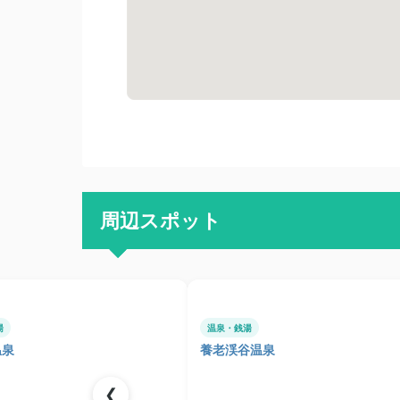
周辺スポット
湯
温泉・銭湯
温泉
養老渓谷温泉
❮