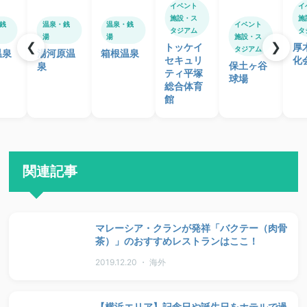
イベント
イ
施設・ス
施
銭
温泉・銭
温泉・銭
イベント
タジアム
タ
湯
湯
施設・ス
❮
❯
トッケイ
厚
タジアム
温泉
湯河原温
箱根温泉
セキュリ
化
保土ヶ谷
泉
ティ平塚
球場
総合体育
館
関連記事
マレーシア・クランが発祥「バクテー（肉骨
茶）」のおすすめレストランはここ！
2019.12.20 ・ 海外