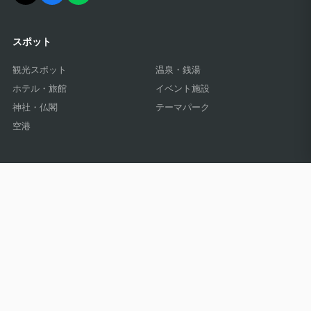
スポット
観光スポット
温泉・銭湯
ホテル・旅館
イベント施設
神社・仏閣
テーマパーク
空港
レポート記事
観光
温泉
グルメ
イベント
ホテル
海外
個人情報保護方針
© 2026 Journal4