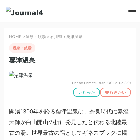
HOME
>
温泉・銭湯
>
石川県
>
粟津温泉
温泉・銭湯
粟津温泉
Photo: Namazu-tron (CC BY-SA 3.0)
行った
行きたい
開湯1300年を誇る粟津温泉は、奈良時代に泰澄
大師が白山開山の折に発見したと伝わる北陸最
古の湯。世界最古の宿としてギネスブックに掲