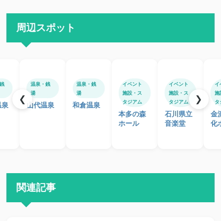
周辺スポット
銭
温泉・銭
温泉・銭
イベント
イベント
イ
湯
湯
施設・ス
施設・ス
施
❮
❯
タジアム
タジアム
タ
温泉
山代温泉
和倉温泉
本多の森
石川県立
金
ホール
音楽堂
化
関連記事