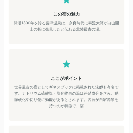
この宿の魅力
開湯1300年を誇る粟津温泉は、奈良時代に泰澄大師が白山開
山の折に発見したと伝わる北陸最古の湯。
ここがポイント
世界最古の宿としてギネスブックに掲載された法師も有名で
す。ナトリウム硫酸塩・塩化物泉の湯は芒硝成分を含み、動
脈硬化や切り傷に効能があるとされます。各宿が自家源泉を
持つのが特徴で、宿