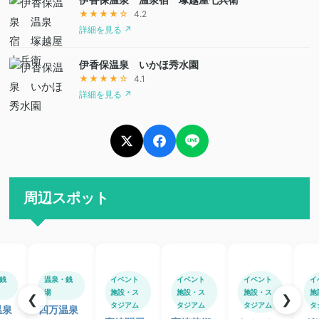
★★★★☆
4.2
詳細を見る ↗
伊香保温泉 いかほ秀水園
★★★★☆
4.1
詳細を見る ↗
周辺スポット
銭
温泉・銭
イベント
イベント
イベント
イ
湯
施設・ス
施設・ス
施設・ス
施
❮
❯
タジアム
タジアム
タジアム
タ
温泉
四万温泉