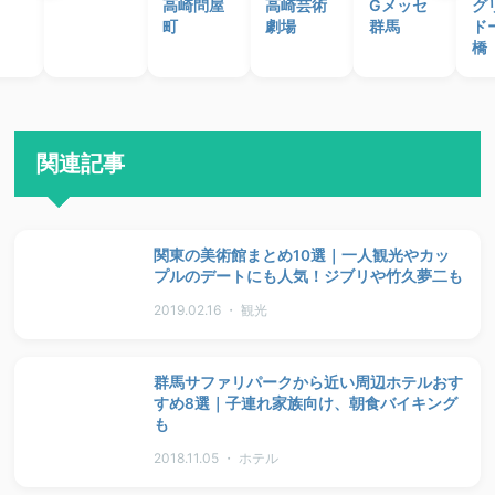
高崎問屋
高崎芸術
Gメッセ
グ
町
劇場
群馬
ド
橋
関連記事
関東の美術館まとめ10選｜一人観光やカッ
プルのデートにも人気！ジブリや竹久夢二も
2019.02.16 ・ 観光
群馬サファリパークから近い周辺ホテルおす
すめ8選｜子連れ家族向け、朝食バイキング
も
2018.11.05 ・ ホテル