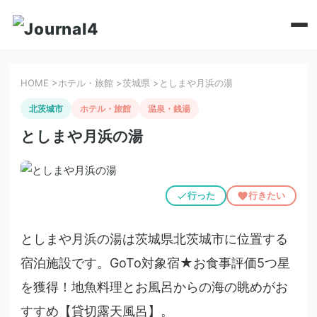
HOME
>
ホテル・旅館
>
茨城県
>
としまや月浜の湯
北茨城市
ホテル・旅館
温泉・銭湯
としまや月浜の湯
行った
行きたい
としまや月浜の湯は茨城県北茨城市に位置する
宿泊施設です。GoTo対象宿★お食事評価5つ星
を獲得！地魚料理とお風呂からの海の眺めがお
すすめ【貸切露天風呂】。