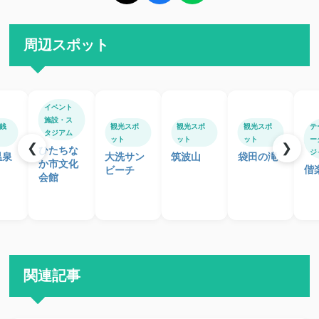
周辺スポット
イベント
施設・ス
銭
観光スポ
観光スポ
観光スポ
テ
タジアム
ット
ット
ット
ー
❮
❯
ひたちな
ジ
温泉
大洗サン
筑波山
袋田の滝
か市文化
偕
ビーチ
会館
関連記事