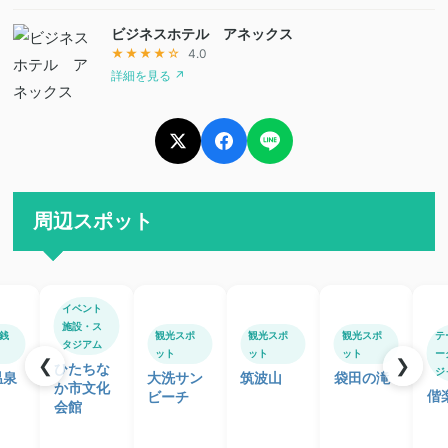
ビジネスホテル アネックス
★★★★☆
4.0
詳細を見る ↗
周辺スポット
イベント
施設・ス
銭
観光スポ
観光スポ
観光スポ
テ
タジアム
ット
ット
ット
ー
❮
❯
ひたちな
ジ
温泉
大洗サン
筑波山
袋田の滝
か市文化
偕
ビーチ
会館