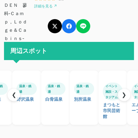
詳細を見る ↗
周辺スポット
銭
温泉・銭
温泉・銭
温泉・銭
イベント
イ
湯
湯
湯
施設・ス
施
❮
❯
タジアム
タ
泉
野沢温泉
白骨温泉
別所温泉
まつもと
エ
市民芸術
ー
館