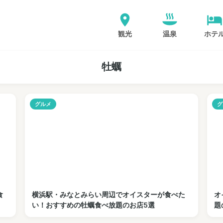
観光
温泉
ホテ
牡蠣
グルメ
グ
食
横浜駅・みなとみらい周辺でオイスターが食べた
オ
い！おすすめの牡蠣食べ放題のお店5選
題