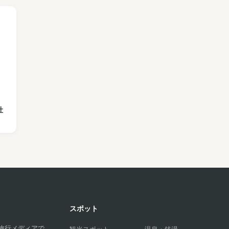
牡
スポット
旅行メディアで
観光スポット
温泉・銭湯