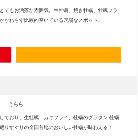
とてもお洒落な雰囲気。生牡蠣、焼き牡蠣、牡蠣フラ
かかわらず比較的空いている穴場なスポット。
ぐるなび
しており、生牡蠣、カキフライ、牡蠣のグラタン 牡蠣
選りすぐりの全国各地のおいしい牡蠣が味わえる！