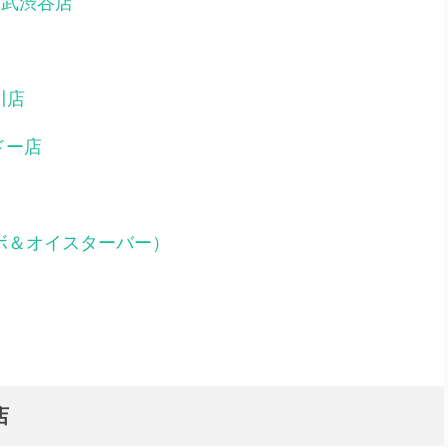
西武渋谷店
川店
ドー店
ガンボ＆オイスターバー）
店