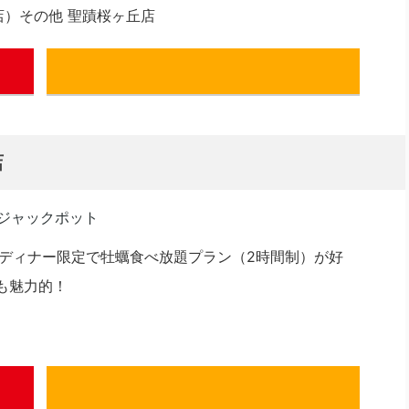
店）その他 聖蹟桜ヶ丘店
ぐるなび
店
ディナー限定で牡蠣食べ放題プラン（2時間制）が好
金も魅力的！
ぐるなび