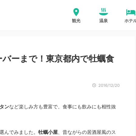
観光
温泉
ホテ
ーバーまで！東京都内で牡蠣食
2016/12/20
タン
など楽しみ方も豊富で、食事にも飲みにも相性抜
選んでみました。
牡蠣小屋
、昔ながらの居酒屋風のス