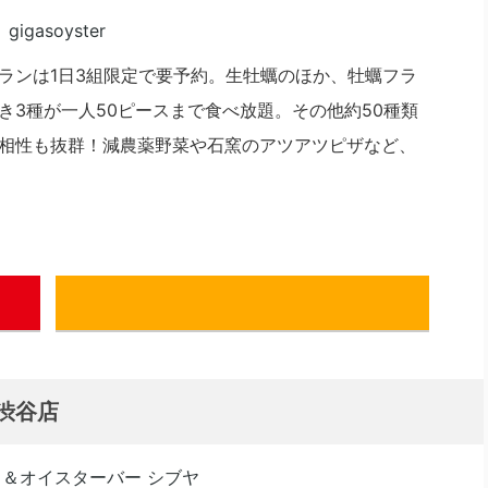
ランは1日3組限定で要予約。生牡蠣のほか、牡蠣フラ
き3種が一人50ピースまで食べ放題。その他約50種類
相性も抜群！減農薬野菜や石窯のアツアツピザなど、
ぐるなび
渋谷店