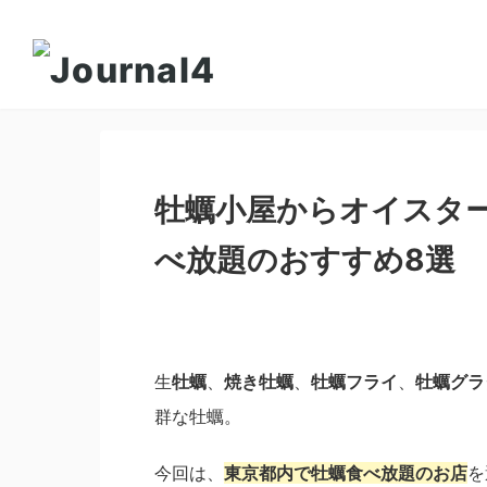
牡蠣小屋からオイスタ
べ放題のおすすめ8選
生
牡蠣
、
焼き牡蠣
、
牡蠣フライ
、
牡蠣グラ
群な牡蠣。
今回は、
東京都内で牡蠣食べ放題のお店
を