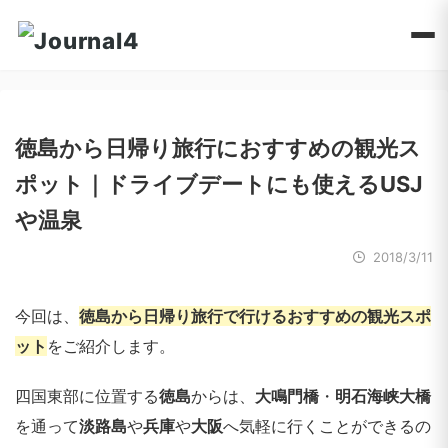
徳島から日帰り旅行におすすめの観光ス
ポット｜ドライブデートにも使えるUSJ
や温泉
2018/3/11
今回は、
徳島から日帰り旅行で行けるおすすめの観光スポ
ット
をご紹介します。
四国東部に位置する
徳島
からは、
大鳴門橋
・
明石海峡大橋
を通って
淡路島
や
兵庫
や
大阪
へ気軽に行くことができるの