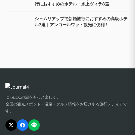
首・肩のマッサージに行きたい！名古屋のおすす
めのお店8選
長崎県諫早市の小浜温泉でおすすめの温泉宿｜貸
切露天風呂・家族風呂から夕日の絶景も
東京で川遊びができる場所まとめ｜水のきれいな
場所や穴場、キャンプやカヤックも！
ハネムーンの定番リゾート｜モルディブで新婚旅
行におすすめのホテル・水上ヴィラ8選
シェムリアップで新婚旅行におすすめの高級ホテ
ル7選｜アンコールワット観光に便利！