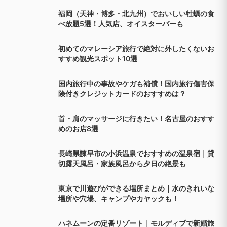
箱根
(10)
紅葉
(30)
絶景
(20)
記念日
(17)
誕生日
(19)
貸切風呂
(19)
近い
(19)
関東
(30)
関西
(29)
食べ放題
(11)
魚
(12)
注目のレポート記事
福岡（天神・博多・北九州）でおいしい牡蠣の食
べ放題5選！人気店、オイスターバーも
初めてのマレーシア旅行で絶対に外したくないお
すすめ観光スポット10選
国内旅行中の事故やケガも補償！国内旅行傷害保
険付きクレジットカードのおすすめは？