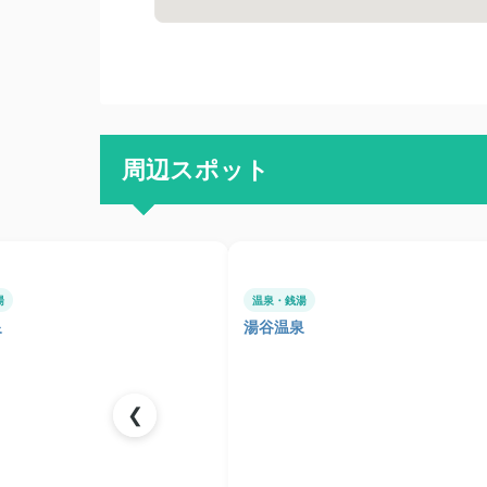
周辺スポット
湯
温泉・銭湯
泉
湯谷温泉
❮