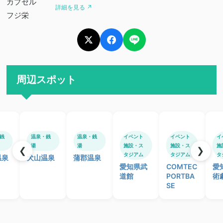
詳細を見る ↗
周辺スポット
銭
温泉・銭
温泉・銭
イベント
イベント
イ
湯
湯
施設・ス
施設・ス
施
❮
❯
タジアム
タジアム
タ
温泉
犬山温泉
蒲郡温泉
愛知県武
COMTEC
愛
道館
PORTBA
術
SE