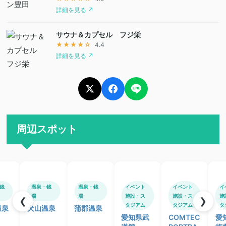
詳細を見る ↗
サウナ＆カプセル フジ栄
★★★★☆
4.4
詳細を見る ↗
周辺スポット
銭
温泉・銭
温泉・銭
イベント
イベント
イ
湯
湯
施設・ス
施設・ス
施
❮
❯
タジアム
タジアム
タ
温泉
犬山温泉
蒲郡温泉
愛知県武
COMTEC
愛