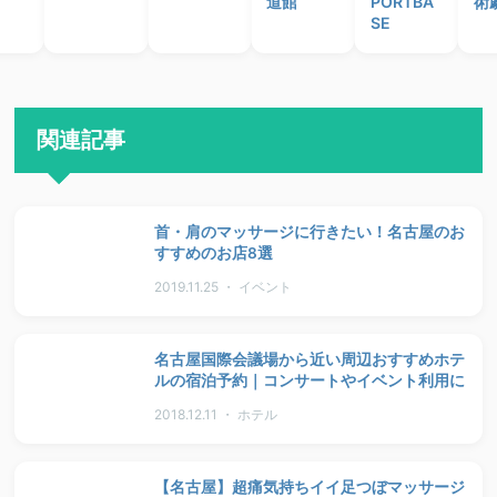
道館
PORTBA
術
SE
関連記事
首・肩のマッサージに行きたい！名古屋のお
すすめのお店8選
2019.11.25 ・ イベント
名古屋国際会議場から近い周辺おすすめホテ
ルの宿泊予約｜コンサートやイベント利用に
2018.12.11 ・ ホテル
【名古屋】超痛気持ちイイ足つぼマッサージ