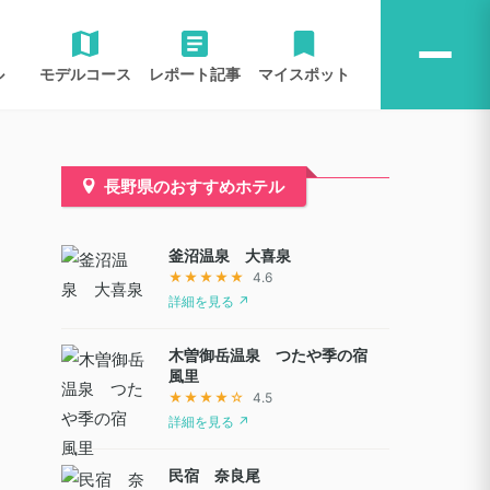
ル
モデルコース
レポート記事
マイスポット
長野県のおすすめホテル
釜沼温泉 大喜泉
★★★★★
4.6
詳細を見る ↗
木曽御岳温泉 つたや季の宿
風里
★★★★☆
4.5
詳細を見る ↗
民宿 奈良尾