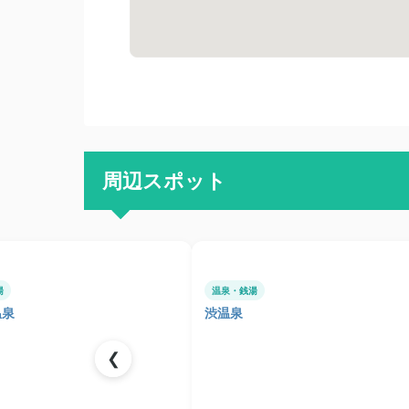
周辺スポット
湯
温泉・銭湯
温泉
渋温泉
❮