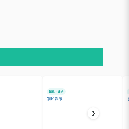
温泉・銭湯
別所温泉
❯