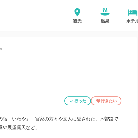
観光
温泉
ホテ
や
行った
行きたい
の宿 いわや」。宮家の方々や文人に愛された、木曽路で
屋や展望露天など。