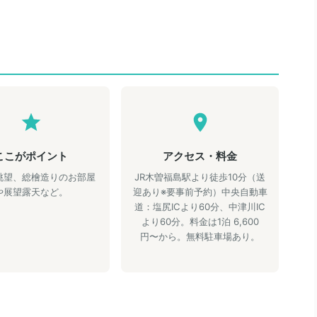
ここがポイント
アクセス・料金
眺望、総檜造りのお部屋
JR木曽福島駅より徒歩10分（送
や展望露天など。
迎あり※要事前予約）中央自動車
道：塩尻ICより60分、中津川IC
より60分。料金は1泊 6,600
円〜から。無料駐車場あり。