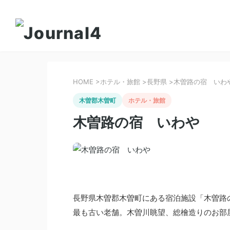
HOME
>
ホテル・旅館
>
長野県
>
木曽路の宿 いわ
木曽郡木曽町
ホテル・旅館
木曽路の宿 いわや
長野県木曽郡木曽町にある宿泊施設「木曽路
最も古い老舗。木曽川眺望、総檜造りのお部