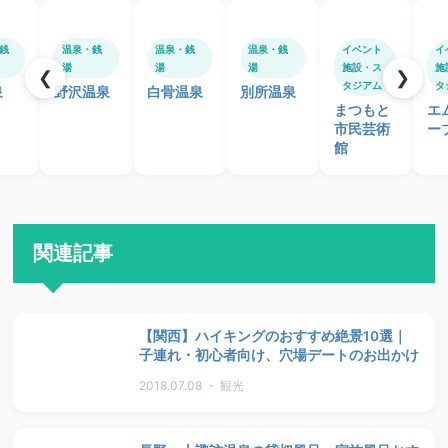
銭
温泉・銭
温泉・銭
温泉・銭
イベント
イ
湯
湯
湯
施設・ス
施
❮
❯
タジアム
タ
泉
野沢温泉
白骨温泉
別所温泉
まつもと
エ
市民芸術
ー
館
関連記事
【関西】ハイキングのおすすめ絶景10選｜
子連れ・初心者向け、穴場デートのお出かけ
2018.07.08 ・ 観光