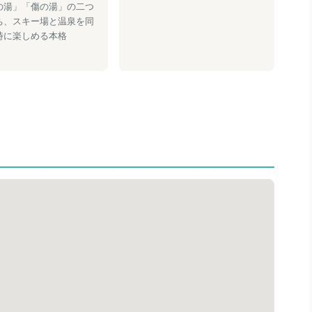
の湯」「傷の湯」の二つ
ち、スキー場と温泉を同
時に楽しめる本格