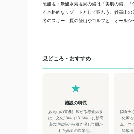
硫酸塩・炭酸水素塩泉の湯は「美肌の湯」「
る本格的なリゾートとして賑わう。妙高山の
冬のスキー、夏の登山やゴルフと、オールシ
見どころ・おすすめ
施設の特長
妙高山の東麓に広がる赤倉温泉
岡倉天
は、文化13年（1816年）に妙高
化薫る
山の地獄谷から引き湯して開か
ム・マ
れた高原の温泉地。
硫酸塩