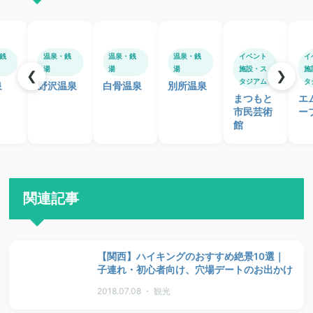
銭
温泉・銭
温泉・銭
温泉・銭
イベント
イ
湯
湯
湯
施設・ス
施
❮
❯
タジアム
タ
泉
野沢温泉
白骨温泉
別所温泉
まつもと
エ
市民芸術
ー
館
関連記事
【関西】ハイキングのおすすめ絶景10選｜
子連れ・初心者向け、穴場デートのお出かけ
2018.07.08 ・ 観光