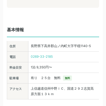
基本情報
長野県下高井郡山ノ内町大字平穏1140-5
住所
0269-33-2185
電話
1泊 9,350円〜
料金目安
有り ２５台 無料
駐車場
無料
上信越道信州中野ＩＣ、国道２９２志賀高
アクセス
原方面１３ｋｍ