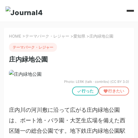
HOME
>
テーマパーク・レジャー
>
愛知県
>
庄内緑地公園
テーマパーク・レジャー
庄内緑地公園
Photo: LERK (talk · contribs) (CC BY 3.0)
行った
行きたい
庄内川の河川敷に沿って広がる庄内緑地公園
は、ボート池・バラ園・大芝生広場を備えた西
区随一の総合公園です。地下鉄庄内緑地公園駅