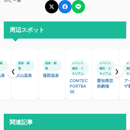
周辺スポット
銭
温泉・銭
温泉・銭
イベント
イベント
イ
湯
湯
施設・ス
施設・ス
施
❮
❯
タジアム
タジアム
タ
温泉
犬山温泉
蒲郡温泉
COMTEC
愛知県芸
ア
PORTBA
術劇場
ザ
SE
関連記事